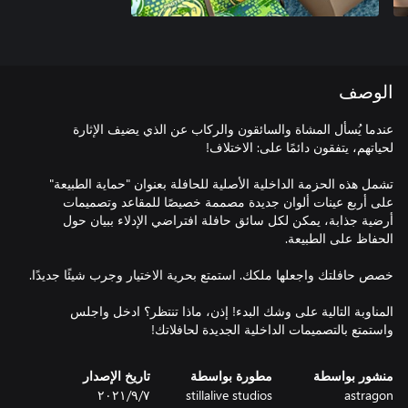
الوصف
عندما يُسأل المشاة والسائقون والركاب عن الذي يضيف الإثارة
تشمل هذه الحزمة الداخلية الأصلية للحافلة بعنوان "حماية الطبيعة"
على أربع عينات ألوان جديدة مصممة خصيصًا للمقاعد وتصميمات
أرضية جذابة، يمكن لكل سائق حافلة افتراضي الإدلاء ببيان حول
المناوبة التالية على وشك البدء! إذن، ماذا تنتظر؟ ادخل واجلس
واستمتع بالتصميمات الداخلية الجديدة لحافلاتك!
منشور بواسطة
مطورة بواسطة
تاريخ الإصدار
astragon
stillalive studios
٧‏/٩‏/٢٠٢١