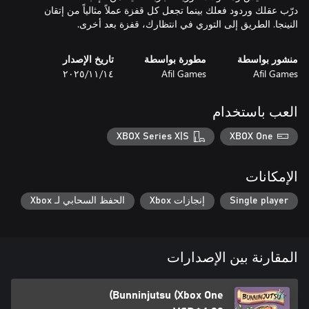
درّب عقلك وردود فعلك بينما تجعل كل قفزة عملاً مثالياً من إتقان
النينجا. الطريق إلى التوري في انتظارك، قفزة بعد أخرى.
منشور بواسطة
مطورة بواسطة
تاريخ الإصدار
Afil Games
Afil Games
١٤‏/١١‏/٢٠٢٥
العب باستخدام
XBOX Series X|S
XBOX One
الإمكانات
Single player
إنجازات Xbox
الحفظ السحابي لـ Xbox
المقارنة بين الإصدارات
Bunninjutsu (Xbox One)