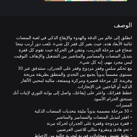
الوصف
انطلق إلى عالم من الدقة والهدوء والإيقاع الذكي في لعبة المنصات
ثنائية الأبعاد هذه، حيث يغير كل قفز كل شيء. تلعب دور أرنب نينجا
شجاع في مرحلة التدريب، وتتقن فن الحركة حيث تقوم كل قفزة
بتبديل المنصات والمسامير والمناشير بين التشغيل والإيقاف. التوقيت
مع تحكم سلس وقفز مزدوج وقفز على الجدران، ستتدفق عبر 30
مستوى مصمماً يدوياً يجمع بين التحدي والمنطق بطريقة مريحة
وفريدة. كل مرحلة قصيرة ومركزة وممتعة، مثالية لمحبي الألغاز
خطط قفزاتك، واعثر على إيقاعك، واصل إلى بوابة التوري لإثبات أنك