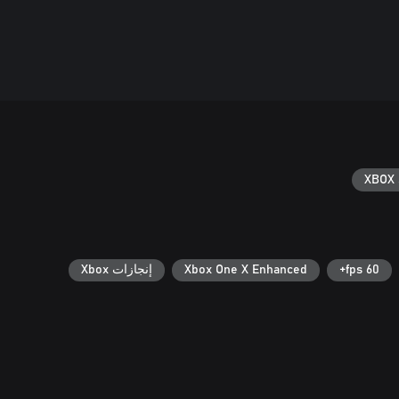
XBOX 
60 fps+
Xbox One X Enhanced
إنجازات Xbox