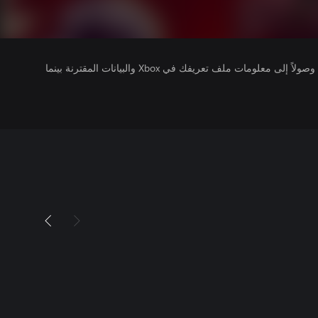
يتلقى ناشرو الألعاب التي تقوم بتشغيلها وصولاً إلى معلومات ملف تعريفك في Xbox والبيانات المقترنة بينما