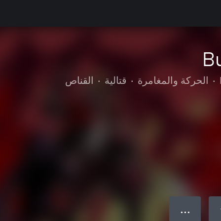
Bu
•
الحركة والمغامرة
•
قتالية
•
القناص
● ● ●