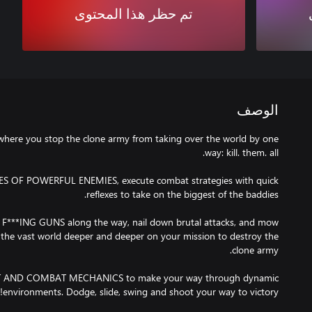
تم حظر هذا المحتوى
الوصف
where you stop the clone army from taking over the world by one
S OF POWERFUL ENEMIES, execute combat strategies with quick
BIG F***ING GUNS along the way, nail down brutal attacks, and mow
 the vast world deeper and deeper on your mission to destroy the
AND COMBAT MECHANICS to make your way through dynamic
environments. Dodge, slide, swing and shoot your way to victory!