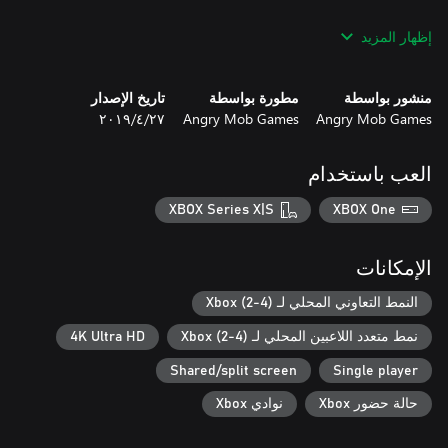
There are currently six original characters and four popular indie
إظهار المزيد
منشور بواسطة
مطورة بواسطة
تاريخ الإصدار
Angry Mob Games
Angry Mob Games
٢٧‏/٤‏/٢٠١٩
العب باستخدام
XBOX Series X|S
XBOX One
الإمكانات
As well as cosmetic skins, each original Brawlout character has
three Variants; alt versions of the character with different stats,
النمط التعاوني المحلي لـ Xbox (2-4)
outfits and even new moves. With these Variants, Brawlout’s cast
نمط متعدد اللاعبين المحلي لـ Xbox (2-4)
4K Ultra HD
numbers 25 individual fighters. Find the fighter and Variant that’s
Shared/split screen
Single player
حالة حضور Xbox
نوادي Xbox
Combined with familiar movement techniques like wavedashing