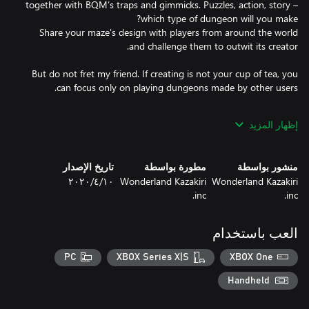
together with BQM’s traps and gimmicks. Puzzles, action, story –
Share your maze's design with players from around the world
But do not fret my friend. If creating is not your cup of tea, you
إظهار المزيد
Let’s battle players from around the world and their pitfall-filled
dungeons. All kinds of mazes are waiting for you. Use items like
منشور بواسطة
مطورة بواسطة
تاريخ الإصدار
Wonderland Kazakiri
Wonderland Kazakiri
١٠‏/٤‏/٢٠٢٠
inc.
inc.
It’s your turn to make a dungeon and embarrass other players.
At your disposal is the Dungeon Editor – create an original
dungeon and challenge players from around the world.
العب باستخدام
Everything depends on you! Fix the entrance fee and set your
PC
XBOX Series X|S
XBOX One
Handheld
Share a world of your very own with players from around the