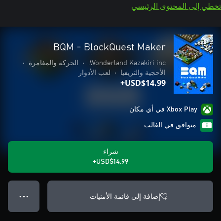
تخطي إلى المحتوى الرئيسي
BQM - BlockQuest Maker
Wonderland Kazakiri inc.
•
الحركة والمغامرة
•
الأحجية والتريفيا
•
لعب الأدوار
USD$14.99+
Xbox Play في أي مكان
متوافق في الغالب
شراء
USD$14.99+
إضافة إلى قائمة الأمنيات
● ● ●