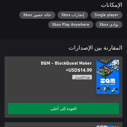
الإمكانات
globe!
Single player
إنجازات Xbox
حالة حضور Xbox
نوادي Xbox
Xbox Play Anywhere
المقارنة بين الإصدارات
BQM - BlockQuest Maker
USD$14.99+
هذا الإصدار
العودة إلى أعلى