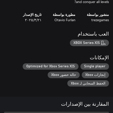
and conquer all levels?
منشور بواسطة
مطورة بواسطة
تاريخ الإصدار
trezegames
Otavio Furlan
٢١‏/٣‏/٢٠٢٥
العب باستخدام
XBOX Series X|S
الإمكانات
Optimized for Xbox Series X|S
Single player
إنجازات Xbox
حالة حضور Xbox
الحفظ السحابي لـ Xbox
المقارنة بين الإصدارات