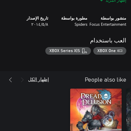
إظهار المزيد
منشور بواسطة
مطورة بواسطة
تاريخ الإصدار
Focus Entertainment
Spiders
٨‏/٥‏/٢٠١٤
العب باستخدام
XBOX Series X|S
XBOX One
إظهار الكل
People also like