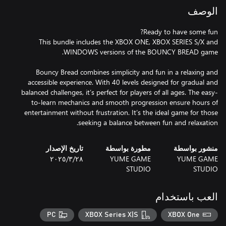
الوصف
This bundle includes the XBOX ONE, XBOX SERIES S/X and
Bouncy Bread combines simplicity and fun in a relaxing and
accessible experience. With 40 levels designed for gradual and
balanced challenges, it’s perfect for players of all ages. The easy-
to-learn mechanics and smooth progression ensure hours of
entertainment without frustration. It’s the ideal game for those
seeking a balance between fun and relaxation.
منشور بواسطة
مطورة بواسطة
تاريخ الإصدار
YUME GAME
YUME GAME
٢٨‏/٣‏/٢٠٢٥
STUDIO
STUDIO
العب باستخدام
PC
XBOX Series X|S
XBOX One