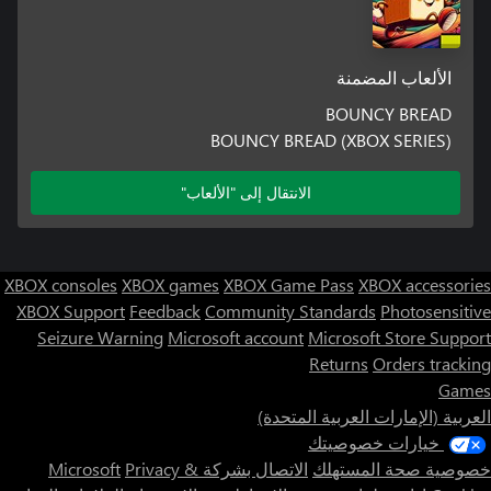
الألعاب المضمنة
BOUNCY BREAD
BOUNCY BREAD (XBOX SERIES)
الانتقال إلى "الألعاب"
XBOX consoles
XBOX games
XBOX Game Pass
XBOX accessories
XBOX Support
Feedback
Community Standards
Photosensitive
Seizure Warning
Microsoft account
Microsoft Store Support
Returns
Orders tracking
Games
العربية (الإمارات العربية المتحدة)
خيارات خصوصيتك
خصوصية صحة المستهلك
الاتصال بشركة Microsoft
Privacy &