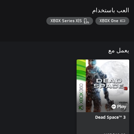
العب باستخدام
XBOX Series X|S
XBOX One
يعمل مع
Dead Space™ 3