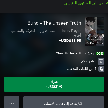
تخطي إلى المحتوى الرئيسي
Blind - The Unseen Truth
Happy Player
•
لعب الأدوار
•
الحركة والمغامرة
•
أخرى
USD$11.99+
محسّنة لـ Xbox Series X|S
توافق ذكي
5 من اللغات المدعمة
شراء
USD$11.99+
إضافة إلى قائمة الأمنيات
● ● ●