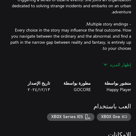
dedicated to solving strange incidents and embarks on an urban
Every choice in the story may influence the final outcome. How
you navigate between the ordinary and the abnormal, and find a
path in the narrow gap between reality and fantasy, is entirely up
- 30 beautifully animated CGs and a complete narrative,
إظهار المزيد
comparable to a full-length novel.
منشور بواسطة
مطورة بواسطة
تاريخ الإصدار
Happy Player
GOCORE
١٣‏/١٢‏/٢٠٢٤
العب باستخدام
XBOX Series X|S
XBOX One
الإمكانات