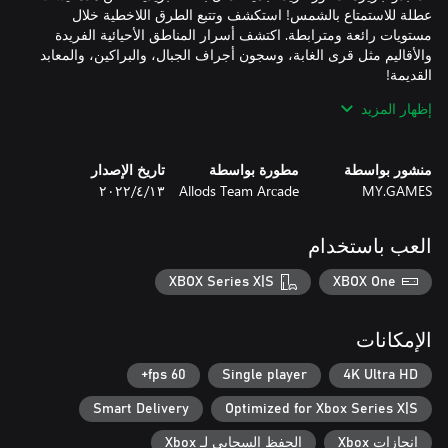
عطلة للاستمتاع بالشمس! استكشف وتتبع الطرق اللاخطية خلال
مستويات رائعة ومترابطة. اكتشف أسرار المناطق الأحيائية الفريدة
والأقاليم مثل قرى الغابة، وسجون أجراف الجبال، والبراكين، والمعابد
إظهار المزيد
اختبر قوتك في معارك زعماء ملحمية ضد وحوش هجينة وروبوتات
عملاقة ونينجا سايبورج وأتباع أشرار آخرين – يسعون كلهم وراء دمائك.
منشور بواسطة
مطورة بواسطة
تاريخ الإصدار
قم بالاستفادة الكاملة من مهارات الأبطال المختلفين وأسلحتهم للبقاء
MY.GAMES
Allods Team Arсade
١٣‏/٤‏/٢٠٢٢
العب باستخدام
تغلب على الأعداء والألغاز بقدرات خاصة – اقتحم الحفلة بقاذفة القنابل
الخاصة بجيف، وتمكن من الوصول إلى مناطق جديدة باستخدام
XBOX Series X|S
XBOX One
الخطاف الخاص بشورا، وقم بالمناورة بناقل الشاكرام الخاص
بفورتكس. تحتاج إلى مزيد من القوة النارية؟ ابحث عن وحدات جديدة
الإمكانات
60 fps+
Single player
4K Ultra HD
اكتشف الخطط الشريرة للدكتور كريد في قصة مليئة بالإثارة تزيد عن
Smart Delivery
Optimized for Xbox Series X|S
20 ساعة مع مقاطع ممثلة صوتيًا بالكامل. قم بتجميع فريق Blast
Brigade، وأتقن مهاراتهم، واقتحم الجزيرة لتقديم هذا الشرير الشنيع
إنجازات Xbox
الحفظ السحابي لـ Xbox