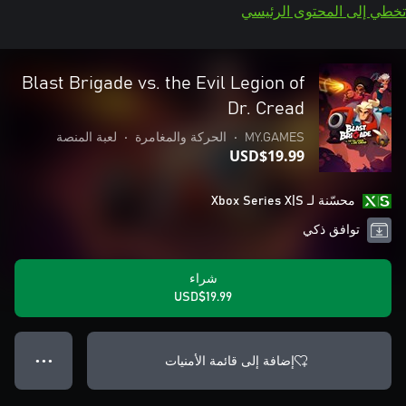
تخطي إلى المحتوى الرئيسي
Blast Brigade vs. the Evil Legion of
Dr. Cread
MY.GAMES
•
الحركة والمغامرة
•
لعبة المنصة
USD$19.99
محسّنة لـ Xbox Series X|S
توافق ذكي
شراء
USD$19.99
إضافة إلى قائمة الأمنيات
● ● ●