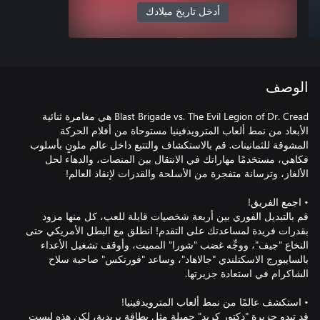
أدخل تاريخ ميلادك
الوصف
Blast Brigade vs. The Evil Legion of Dr. Cread هي مغامرة ثنائية
الأبعاد من نمط ألعاب المترويدفينيا مستوحاة من أفلام الحركة
المشوقة للثمانينات. قم بالاستكشاف والتتبع داخل عالم ملونٍ بأسلوب
فكاهي، مستخدمًا مهاراتك في الانتقال بين المنصات، والدهاء لحل
قم بالتبديل الفوري بين أربعة شخصيات قابلة للعب، كل منها مزود
بقدرات فريدة لمساعدتك على التقدم! انطلق مع البطل الأمريكي حتى
النخاع "جيف"، ووجِّه غضب "شورا" المميت، وأوقف تشغيل الأعداء
بالسايبورج الاسكتلندي "جالاهاد"، وساعد "فورتكس" صاحبة سلاح
قد تبدو جزيرة "دكتور كريد" جميلة مثل بطاقة بريدية، لكن هذه ليست