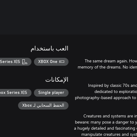
العب باستخدام
“The same dream again. How
Series X|S
XBOX One
memory of the dreams. No ident
الإمكانات
Inspired by classic 70s an
dedicated to explorati
box Series X|S
Single player
photography-based approach to n
الحفظ السحابي لـ Xbox
Creatures and systems are im
beware; many pose a danger to y
a hugely detailed and fascinating
manipulate creatures and syst