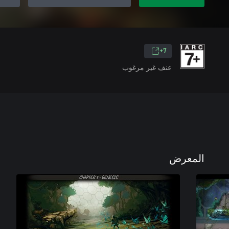
7+
عنف غير مرغوب
المعرض