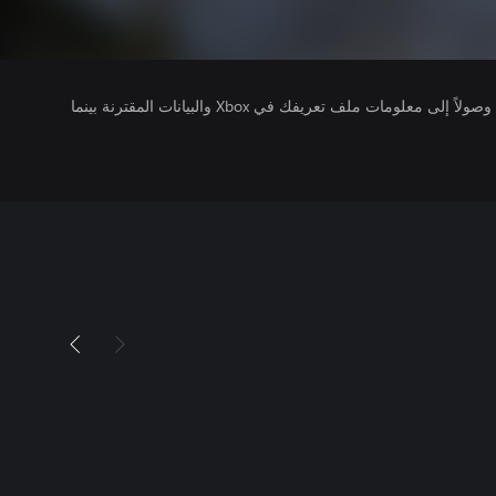
يتلقى ناشرو الألعاب التي تقوم بتشغيلها وصولاً إلى معلومات ملف تعريفك في Xbox والبيانات المقترنة بينما