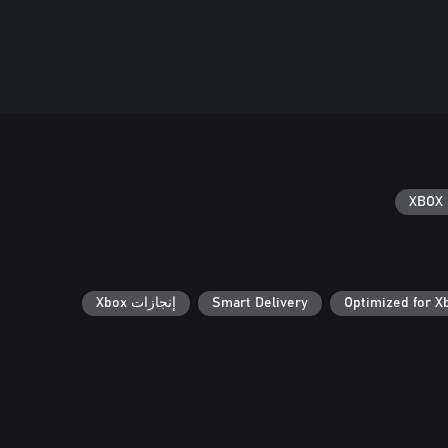
XBOX 
Optimized for X
Smart Delivery
إنجازات Xbox