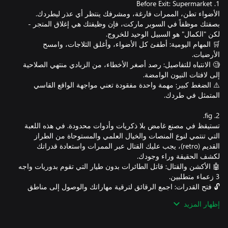
الأضواء تطن، الممرات فارغة، ومشرفك ينتظر أي عذر ليطردك.
بصفتك موظفاً في السوبر ماركت، فإن وظيفتك هي إغلاق المتجر -
🛒 المهام اليومية: أطفئ كل الأضواء، وأغلق الثلاجات، وامسح
🧐 الانتباه للتفاصيل: رصد أصغر الأخطاء، من الزبادي منتهي الصلاحية
⚠️ الضغط كبير: مهمة واحدة مفقودة تعني مواجهة الواقع القاسي
تستيقظ في مصنع غامض بلا ذكريات وأدوات محدودة. في هذه اللعبة
التي تنتمي لنوع المنصات والخيال العلمي والمستوحاة من الطراز
القديم (retro)، يجب عليك القتال عبر الممرات واستعادة قدراتك
🤖 الأكشن والقتال: قاتل الطائرات بدون طيار التي تقوم بدوريات واجه
🔓 فتح القدرات: اجمع الرقائق لترقية مهاراتك والوصول إلى مناطق
إظهار المزيد
🗝️ كشف السر: استكشف عالماً غريباً واكتشف المعنى الحقيقي لـ "fig".