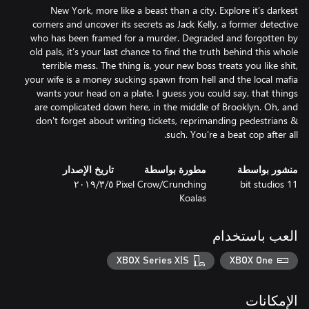
New York, more like a beast than a city. Explore it’s darkest
corners and uncover its secrets as Jack Kelly, a former detective
who has been framed for a murder. Degraded and forgotten by
old pals, it’s your last chance to find the truth behind this whole
terrible mess. The thing is, your new boss treats you like shit,
your wife is a money sucking spawn from hell and the local mafia
wants your head on a plate. I guess you could say, that things
are complicated down here, in the middle of Brooklyn. Oh, and
don't forget about writing tickets, reprimanding pedestrians &
such. You're a beat cop after all.
منشور بواسطة
مطورة بواسطة
تاريخ الإصدار
11 bit studios
Pixel Crow/Crunching
٥‏/٣‏/٢٠١٩
Koalas
العب باستخدام
XBOX Series X|S
XBOX One
الإمكانات