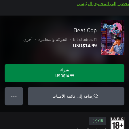
تخطي إلى المحتوى الرئيسي
Beat Cop
11 bit studios
•
الحركة والمغامرة
•
أخرى
USD$14.99
شراء
USD$14.99
إضافة إلى قائمة الأمنيات
● ● ●
18+