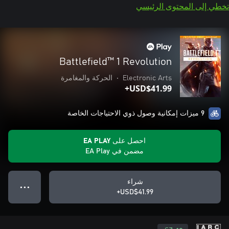
تخطي إلى المحتوى الرئيسي
Battlefield™ 1 Revolution
Electronic Arts
•
الحركة والمغامرة
USD$41.99+
9 ميزات إمكانية وصول ذوي الاحتياجات الخاصة
احصل على EA PLAY
مضمن في EA Play
شراء
● ● ●
USD$41.99+