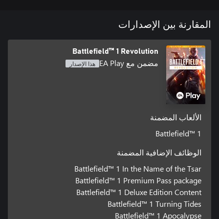
©2017 Electronic Arts Inc. EA, the EA logo, Battlefield, Battlefield
المقارنة بين الإصدارات
Conditions and restrictions apply. See
www.battlefield.com/disclaimers for details.
Battlefield™ 1 Revolution
مضمن مع EA Play
هذا الإصدار
الألعاب المضمنة
Battlefield™ 1
الوظائف الإضافية المضمنة
Battlefield™ 1 In the Name of the Tsar
Battlefield™ 1 Premium Pass package
Battlefield™ 1 Deluxe Edition Content
Battlefield™ 1 Turning Tides
Battlefield™ 1 Apocalypse