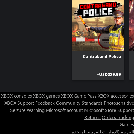
Contraband Police
USD$29.99+
XBOX consoles
XBOX games
XBOX Game Pass
XBOX accessories
XBOX Support
Feedback
Community Standards
Photosensitive
Seizure Warning
Microsoft account
Microsoft Store Support
Returns
Orders tracking
Games
العربية (الإمارات العربية المتحدة)