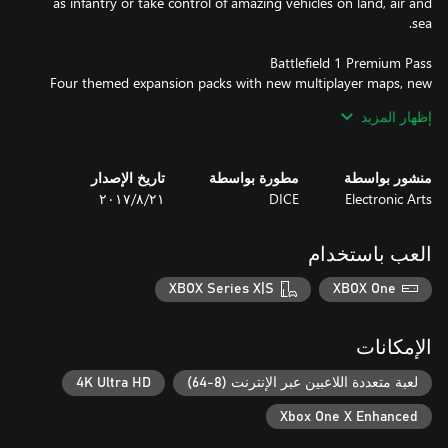
as infantry or take control of amazing vehicles on land, air and
Four themed expansion packs with new multiplayer maps, new
إظهار المزيد
منشور بواسطة
مطورة بواسطة
تاريخ الإصدار
Electronic Arts
DICE
٢١‏/٨‏/٢٠١٧
Red Baron Pack, Lawrence of Arabia Pack and Hellfighter Pack –
العب باستخدام
containing themed weapons, vehicles and emblems based on the
XBOX Series X|S
XBOX One
Check www.battlefield.com/games/battlefield-1/premium often
الإمكانات
NO WEAPON, VEHICLE OR GEAR MANUFACTURER IS
لعبة متعددة اللاعبين عبر الإنترنت (8-64)
4K Ultra HD
AFFILIATED WITH OR HAS SPONSORED OR ENDORSED THIS
Xbox One X Enhanced