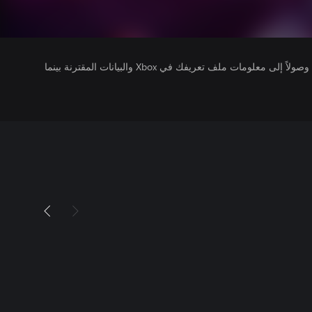
يتلقى ناشرو الألعاب التي تقوم بتشغيلها وصولاً إلى معلومات ملف تعريفك في Xbox والبيانات المقترنة بينما