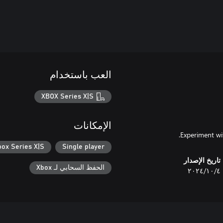
العب باستخدام
XBOX Series X|S
الإمكانات
Experiment wi
box Series X|S
Single player
تاريخ الإصدار
الحفظ السحابي لـ Xbox
٤‏/١٠‏/٢٠٢٤