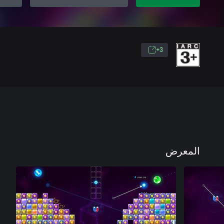
3+
المعرض