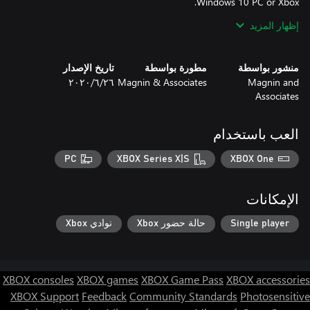
إظهار المزيد
Not affiliated with or endorsed by TSA.
منشور بواسطة
مطورة بواسطة
تاريخ الإصدار
Magnin and
Magnin & Associates
٢٦‏/٦‏/٢٠٢٠
Associates
العب باستخدام
PC
XBOX Series X|S
XBOX One
الإمكانات
Single player
حالة حضور Xbox
نوادي Xbox
XBOX consoles
XBOX games
XBOX Game Pass
XBOX accessories
XBOX Support
Feedback
Community Standards
Photosensitive