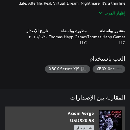
إظهار المزيد
It's Axiom Verge.
منشور بواسطة
مطورة بواسطة
تاريخ الإصدار
Thomas Happ Games
Thomas Happ Games
٣٠‏/٩‏/٢٠١٦
LLC
LLC
العب باستخدام
XBOX Series X|S
XBOX One
المقارنة بين الإصدارات
Axiom Verge
USD$20.98
هذا الإصدار