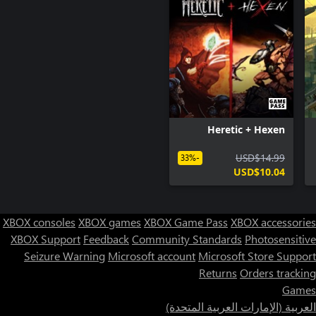
Heretic + Hexen
USD$14.99
-33%
USD$10.04
XBOX consoles
XBOX games
XBOX Game Pass
XBOX accessories
XBOX Support
Feedback
Community Standards
Photosensitive
Seizure Warning
Microsoft account
Microsoft Store Support
Returns
Orders tracking
Games
العربية (الإمارات العربية المتحدة)