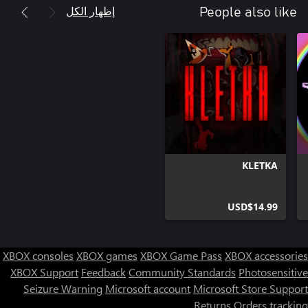
إظهار الكل
People also like
KLETKA
USD$14.99
XBOX consoles
XBOX games
XBOX Game Pass
XBOX accessories
XBOX Support
Feedback
Community Standards
Photosensitive
Seizure Warning
Microsoft account
Microsoft Store Support
Returns
Orders tracking