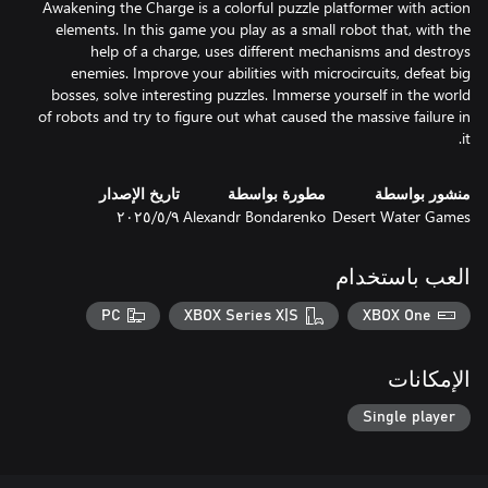
Awakening the Charge is a colorful puzzle platformer with action
elements. In this game you play as a small robot that, with the
help of a charge, uses different mechanisms and destroys
enemies. Improve your abilities with microcircuits, defeat big
bosses, solve interesting puzzles. Immerse yourself in the world
of robots and try to figure out what caused the massive failure in
it.
منشور بواسطة
مطورة بواسطة
تاريخ الإصدار
Desert Water Games
Alexandr Bondarenko
٩‏/٥‏/٢٠٢٥
العب باستخدام
PC
XBOX Series X|S
XBOX One
الإمكانات
Single player