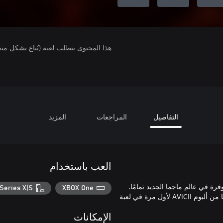
هذا المحتوى يتطلب لعبة (تُباع بشكل من
التفاصيل
المراجعات
المزيد
العب باستخدام
مقاطع صوتية جديدة متوفرة في عالم ماجما الجديد تمامًا.
Series X|S
XBOX One
توفر حزمة AVICII Invector - Magma Track مقاطع AVICII الأكثر طلبًا من ألبوم AVICII لأول مرة في لعبة
الإمكانات