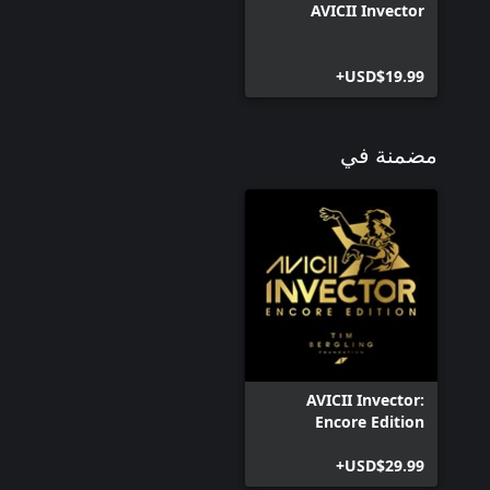
AVICII Invector
USD$19.99+
مضمنة في
AVICII Invector:
Encore Edition
USD$29.99+