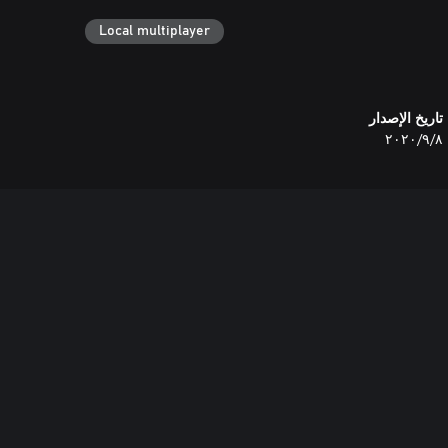
Local multiplayer
تاريخ الإصدار
٨‏/٩‏/٢٠٢٠