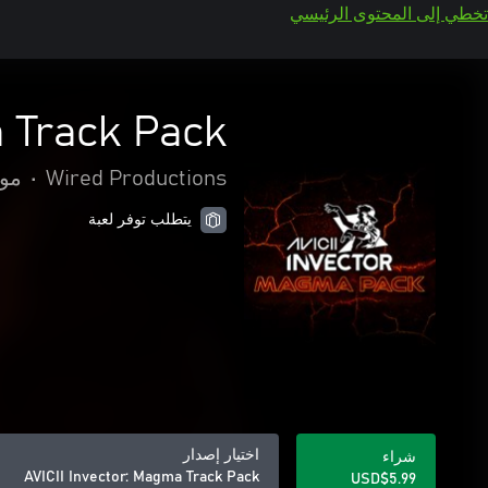
تخطي إلى المحتوى الرئيسي
a Track Pack
Wired Productions
•
مو
يتطلب توفر لعبة
اختيار إصدار
شراء
AVICII Invector: Magma Track Pack
USD$5.99