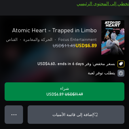
تخطي إلى المحتوى الرئيسي
Atomic Heart - Trapped in Limbo
Focus Entertainment
•
الحركة والمغامرة
•
القناص
USD$11.49
USD$6.89
بسعر مخفض: وفر USD$4.60، ends in 6 days
يتطلب توفر لعبة
شراء
USD$6.89
USD$11.49
إضافة إلى قائمة الأمنيات
● ● ●