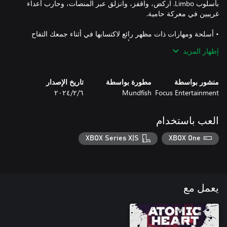
بأسلوب Limbo. اركض، واقفز، وانزلق عبر المنصات، وحارب أعداء
• أسلحة ومهارات ذات مظهر رائع لاكتسابها في أثناء جمعك التفاح
إظهار المزيد
• ما يصل إلى 7 هيئات أسلحة فريدة من أجل P-3 لفتحها، والتي يمكنك
تجهيزها في حملة Atomic Heart الرئيسية.
منشور بواسطة
مطورة بواسطة
تاريخ الإصدار
Focus Entertainment
Mundfish
٦‏/٢‏/٢٠٢٤
العب باستخدام
XBOX Series X|S
XBOX One
يعمل مع