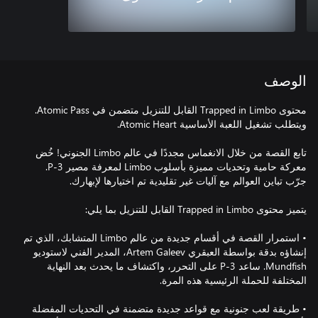
الوصف
محتوى Trapped in Limbo القابل للتنزيل متضمن في Atomic Pass.
تابع القصة من خلال الانغماس مجددًا في عالم Limbo الجنوني! خُض
معركة حامية وتحديات مميزة بأسلوب Limbo لمعرفة مصير P-3.
• استمرار القصة في أقسام جديدة من عالم Limbo المتشابك، الذي تم
إنشاؤه بدقة بواسطة العبقري Artem Galeev، المدير الفني لاستوديو
Mundfish. ساعد P-3 على التحرر، واكتشاف ما يحدث بعد النهاية
• طريقة لعب جنونية مع قواعد جديدة متضمنة في التحديات المفضلة