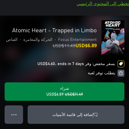
تخطي إلى المحتوى الرئيسي
Atomic Heart - Trapped in Limbo
Focus Entertainment
•
الحركة والمغامرة
•
القناص
USD$11.49
USD$6.89
بسعر مخفض: وفر USD$4.60، ends in 7 days
يتطلب توفر لعبة
شراء
USD$6.89
USD$11.49
إضافة إلى قائمة الأمنيات
● ● ●