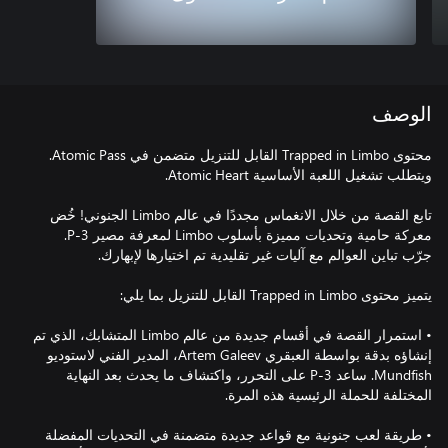
الوصف
محتوى Trapped in Limbo القابل للتنزيل متضمن في Atomic Pass.
تابع القصة من خلال الانغماس مجددًا في عالم Limbo الجنوني! خُض
معركة حامية وتحديات مميزة بأسلوب Limbo لمعرفة مصير P-3.
• استمرار القصة في أقسام جديدة من عالم Limbo المتشابك، الذي تم
إنشاؤه بدقة بواسطة العبقري Artem Galeev، المدير الفني لاستوديو
Mundfish. ساعد P-3 على التحرر، واكتشاف ما يحدث بعد النهاية
• طريقة لعب جنونية مع قواعد جديدة متضمنة في التحديات المفضلة