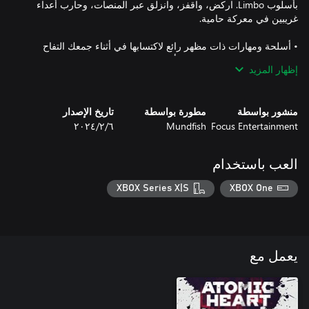
بأسلوب Limbo. اركض، واقفز، وانزلق عبر المنصات، وحارب أعداء
• أسلحة ومهارات ذات مظهر رائع لاكتسابها في أثناء جمعك التفاح
إظهار المزيد
• ما يصل إلى 7 هيئات أسلحة فريدة من أجل P-3 لفتحها، والتي يمكنك
تجهيزها في حملة Atomic Heart الرئيسية.
منشور بواسطة
مطورة بواسطة
تاريخ الإصدار
Focus Entertainment
Mundfish
٦‏/٢‏/٢٠٢٤
العب باستخدام
XBOX Series X|S
XBOX One
يعمل مع