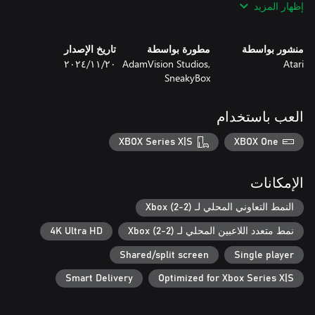
إظهار المزيد
explosives to join the traditional multi-ball. You’ll need every tool
in the arsenal and razor-sharp reflexes to climb the global
leaderboards.
منشور بواسطة
مطورة بواسطة
تاريخ الإصدار
Atari
AdamVision Studios,
٢٠‏/١١‏/٢٠٢٤
SneakyBox
العب باستخدام
XBOX Series X|S
XBOX One
الإمكانات
النمط التعاوني المحلي لـ Xbox (2-2)
نمط متعدد اللاعبين المحلي لـ Xbox (2-2)
4K Ultra HD
Shared/split screen
Single player
Smart Delivery
Optimized for Xbox Series X|S