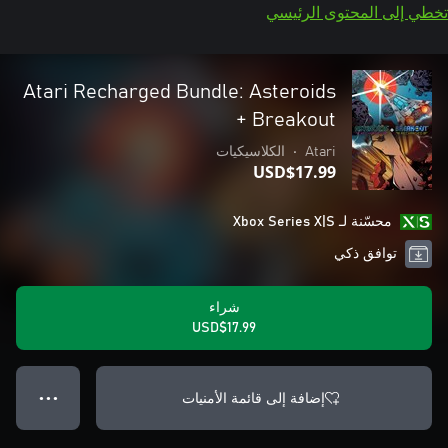
تخطي إلى المحتوى الرئيسي
Atari Recharged Bundle: Asteroids
+ Breakout
Atari
•
الكلاسيكيات
USD$17.99
محسّنة لـ Xbox Series X|S
توافق ذكي
شراء
USD$17.99
إضافة إلى قائمة الأمنيات
● ● ●