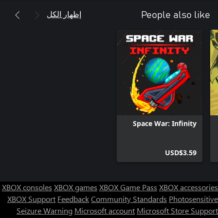
إظهار الكل
People also like
Space War: Infinity
USD$3.59
XBOX consoles
XBOX games
XBOX Game Pass
XBOX accessories
XBOX Support
Feedback
Community Standards
Photosensitive
Seizure Warning
Microsoft account
Microsoft Store Support