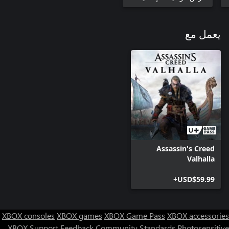
يعمل مع
Assassin's Creed
Valhalla
USD$59.99+
XBOX consoles
XBOX games
XBOX Game Pass
XBOX accessories
XBOX Support
Feedback
Community Standards
Photosensitive