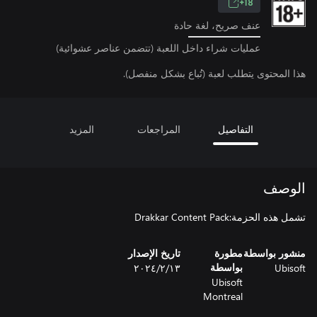
18+
عنف صريح، لغة حادة
عمليات شراء داخل اللعبة (تتضمن عناصر عشوائية)
هذا المحتوى يتطلب لعبة (تُباع بشكل منفصل).
التفاصيل
المراجعات
المزيد
الوصف
تشمل هذه الحزمة:Drakkar Content Pack
منشور بواسطة
مطورة
تاريخ الإصدار
Ubisoft
١٣‏/٢‏/٢٠٢٤
بواسطة
Ubisoft
Montreal