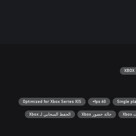
XBOX 
Optimized for Xbox Series X|S
60 fps+
Single pl
Xbo
حالة حضور Xbox
الحفظ السحابي لـ Xbox