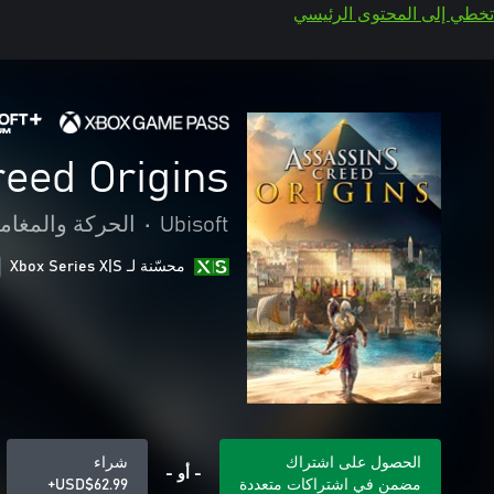
تخطي إلى المحتوى الرئيسي
reed Origins
Ubisoft
•
الحركة والمغام
محسّنة لـ Xbox Series X|S
الحصول على اشتراك
شراء
- أو -
مضمن في اشتراكات متعددة
USD$62.99+