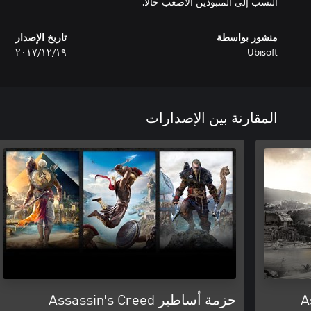
النسب إلى المنبوذين الأصعب حالاً.
منشور بواسطة
تاريخ الإصدار
Ubisoft
١٩‏/١٢‏/٢٠١٧
المقارنة بين الإصدارات
A
حزمة أساطير Assassin's Creed