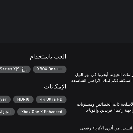
العب باستخدام
Series X|S
XBOX One
مات الجيزة، أبحروا في نهر النيل
استكشافكم لتلك الأراضي الشاسعة
الإمكانات
ayer
HDR10
4K Ultra HD
ت الأسلحة ذات الخصائص ومستويات
Xbox One X Enhanced
إنجازات x
ُنسى، من أثرى الأثرياء رفيعي