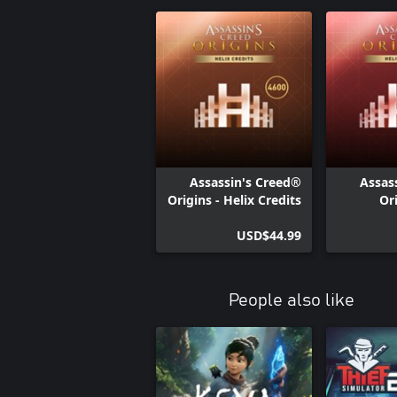
Assassin's Creed®
Assas
Origins - Helix Credits
Or
Large Pack
CR
USD$44.99
People also like