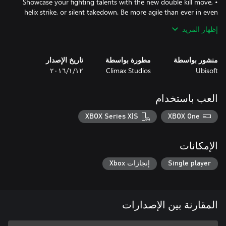
• Showcase your fighting talents with the new double kill move,
helix strike, or silent takedown. Be more agile than ever in even
more platforming levels, and escape through the destructible
إظهار المزيد
environments of the squares and bazaars, leaving a trail of chaos
منشور بواسطة
مطورة بواسطة
تاريخ الإصدار
Ubisoft
Climax Studios
١٢‏/١‏/٢٠١٦
Unlock various challenge rooms: your skills and abilities will be
pushed to their limits through a complex sequence of obstacle
course. Beat the score to collect artifacts, fulfill special contracts
العب باستخدام
and assassinate in an exciting new game experience!
XBOX Series X|S
XBOX One
الإمكانات
Single player
إنجازات Xbox
المقارنة بين الإصدارات