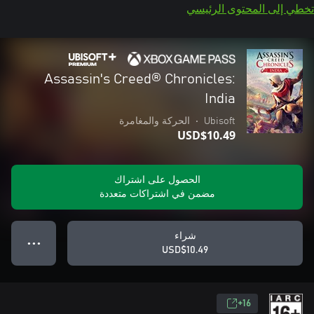
تخطي إلى المحتوى الرئيسي
Assassin's Creed® Chronicles:
India
Ubisoft
•
الحركة والمغامرة
USD$10.49
الحصول على اشتراك
مضمن في اشتراكات متعددة
شراء
● ● ●
USD$10.49
16+