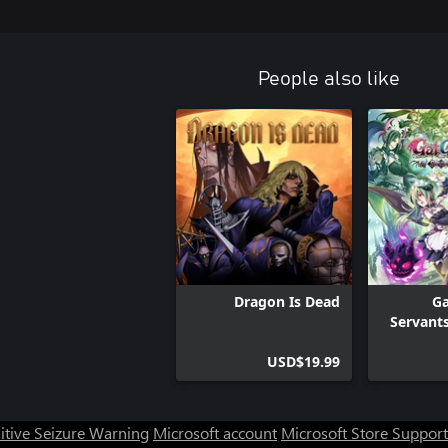
People also like
Dragon Is Dead
Ga
Servants
USD$19.99
itive Seizure Warning
Microsoft account
Microsoft Store Support