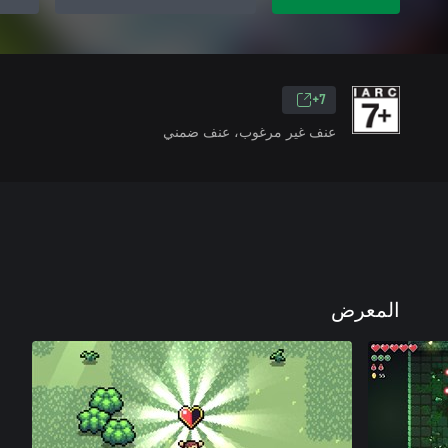
7+
عنف غير مرغوب، عنف ضمني
المعرض