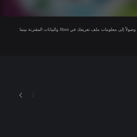
يتلقى ناشرو الألعاب التي تقوم بتشغيلها وصولاً إلى معلومات ملف تعريفك في Xbox والبيانات المقترنة بينما