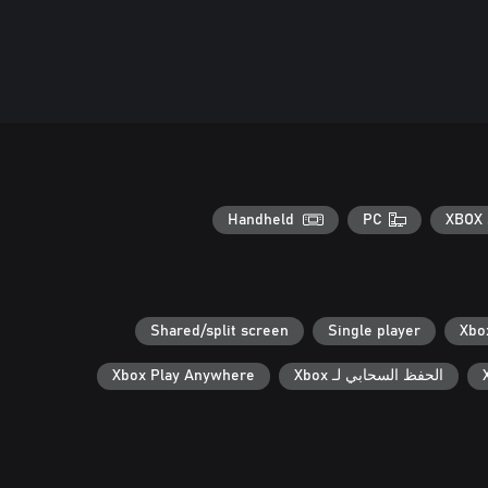
Handheld
PC
XBOX 
Shared/split screen
Single player
الحفظ السحابي لـ Xbox
Xbox Play Anywhere