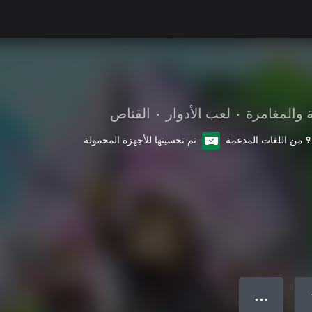
 والمغامرة
•
لعب الأدوار
•
القناص
9 من اللغات المدعمة
تم تحسينها للأجهزة المحمولة
● ● ●