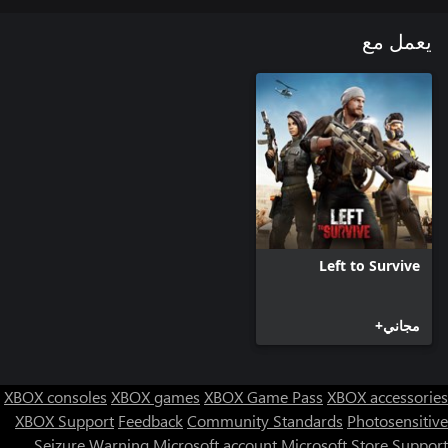
يعمل مع
Left to Survive
مجاني+
XBOX consoles
XBOX games
XBOX Game Pass
XBOX accessories
XBOX Support
Feedback
Community Standards
Photosensitive
Seizure Warning
Microsoft account
Microsoft Store Support