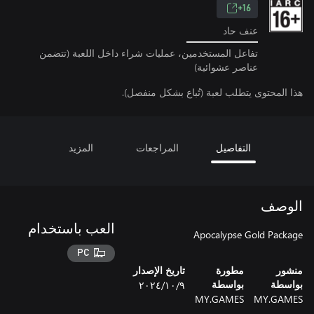
16+
عنف حاد
تفاعل المستخدمين، عمليات شراء داخل اللعبة (تتضمن
عناصر عشوائية)
هذا المحتوى يتطلب لعبة (تُباع بشكل منفصل).
التفاصيل
المراجعات
المزيد
الوصف
العب باستخدام
Apocalypse Gold Package
PC
منشور
مطورة
تاريخ الإصدار
٩‏/١٠‏/٢٠٢٤
بواسطة
بواسطة
MY.GAMES
MY.GAMES