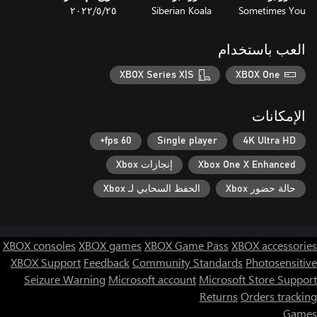
Sometimes You
Siberian Koala
٢٥‏/٥‏/٢٠٢٢
العب باستخدام
XBOX Series X|S
XBOX One
الإمكانات
60 fps+
Single player
4K Ultra HD
Xbox One X Enhanced
إنجازات Xbox
حالة حضور Xbox
الحفظ السحابي لـ Xbox
XBOX consoles
XBOX games
XBOX Game Pass
XBOX accessories
XBOX Support
Feedback
Community Standards
Photosensitive
Seizure Warning
Microsoft account
Microsoft Store Support
Returns
Orders tracking
Games