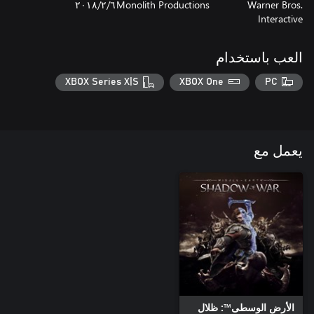
Warner Bros.
Monolith Productions
٦‏/٢‏/٢٠١٨
Interactive
العب باستخدام
XBOX Series X|S
XBOX One
PC
يعمل مع
الأرض الوسطى™‎: ظلال