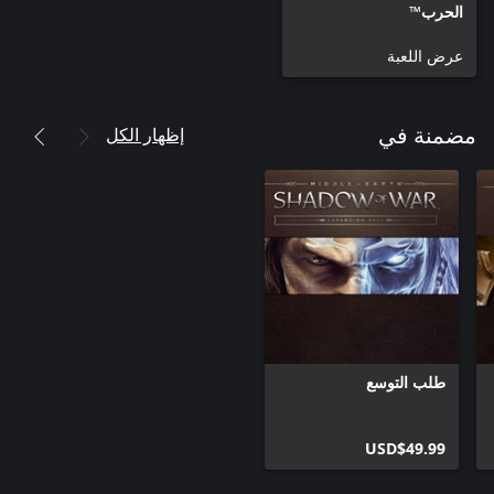
الحرب™‎
عرض اللعبة
إظهار الكل
مضمنة في
طلب التوسع
USD$49.99