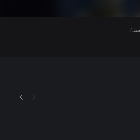
فصل).