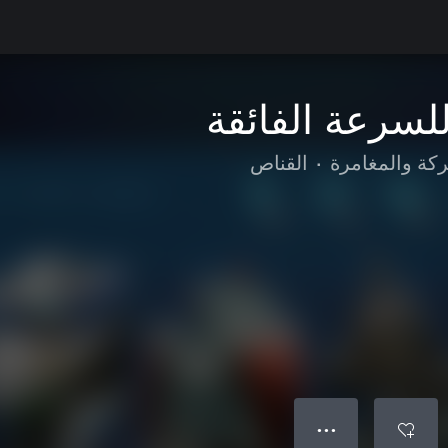
ركة والمغامرة
•
القناص
● ● ●