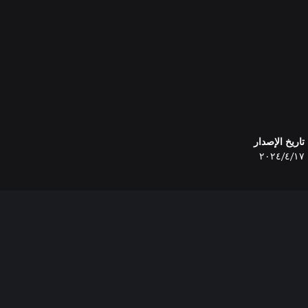
تاريخ الإصدار
١٧‏/٤‏/٢٠٢٤