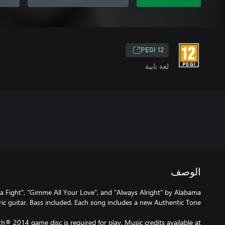
PEGI 12
لغة نابية
الوصف
a Fight", "Gimme All Your Love", and "Always Alright" by Alabama
® 2014 game disc is required for play. Music credits available at