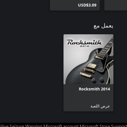
USD$3.09
يعمل مع
Rocksmith 2014
عرض اللعبة
itive Seizure Warning
Microsoft account
Microsoft Store Support