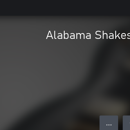
Alabama Shake
● ● ●