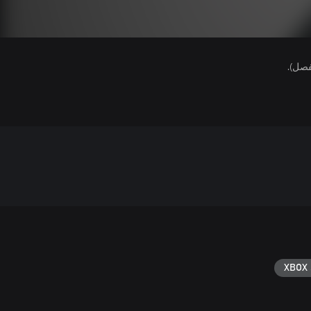
فصل).
XBOX 