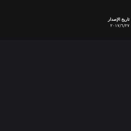
تاريخ الإصدار
٢٧‏/٦‏/٢٠١٧