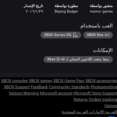
منشور بواسطة
مطورة بواسطة
تاريخ الإصدار
mamor games
Blazing Badger
٢٩‏/١‏/٢٠١٦
العب باستخدام
XBOX Series X|S
XBOX One
الإمكانات
نمط متعدد اللاعبين المحلي لـ Xbox (2-4)
XBOX consoles
XBOX games
XBOX Game Pass
XBOX accessories
XBOX Support
Feedback
Community Standards
Photosensitive
Seizure Warning
Microsoft account
Microsoft Store Support
Returns
Orders tracking
Games
العربية (الإمارات العربية المتحدة)