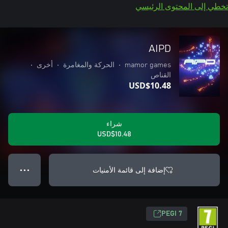
تخطي إلى المحتوى الرئيسي
AIPD
mamor games
•
الحركة والمغامرة
•
أخرى
•
القناص
USD$10.48
شراء
USD$10.48
إضافة إلى قائمة الأمنيات
● ● ●
PEGI 7