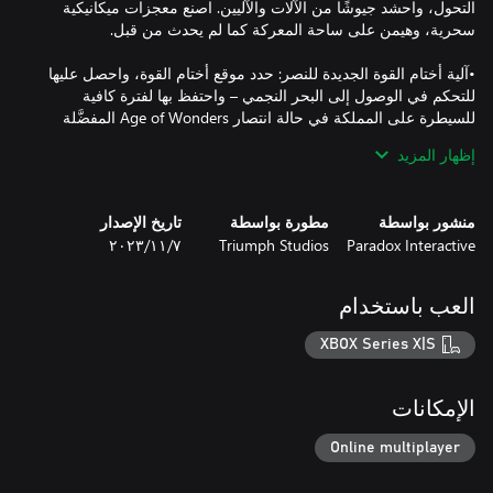
التحول، واحشد جيوشًا من الآلات والآليين. اصنع معجزات ميكانيكية
•آلية أختام القوة الجديدة للنصر: حدد موقع أختام القوة، واحصل عليها
للتحكم في الوصول إلى البحر النجمي – واحتفظ بها لفترة كافية
للسيطرة على المملكة في حالة انتصار Age of Wonders المفضَّلة
إظهار المزيد
•مهمتان جديدتان للقصة: قاتل إلى جانب لاريسا؛ من أجل منع قوات
منشور بواسطة
مطورة بواسطة
تاريخ الإصدار
Paradox Interactive
Triumph Studios
٧‏/١١‏/٢٠٢٣
•عجيبة قديمة، وموقع تفشي جديدان: اكتشف عجيبة خفية جديدة،
واستكشف ورش عمل مهجورة وموبوءة. سخِّر قوة الآثار القديمة،
العب باستخدام
•وحدات جديدة من الحياة البرية والمطايا: من الدببة المطايا إلى
XBOX Series X|S
جامعات المعادن الخردة، كلها على استعداد للاستجابة لأوامرك، أو
الإمكانات
•6 مقاطع موسيقية جديدة: ستنقلك 6 مقاطع موسيقية جديدة إلى عالم
من الخيال والمغامرة!
Online multiplayer