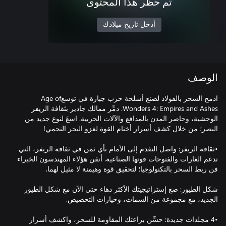
تم حظر هذا المحتوى
أدخل تاريخ ميلادك
الوصف
ادمج السحر بالفولاذ لصنع أسلحة حرب جبارة في توسعAge of
Wonders 4: Empires and Ashes. دمِّر ممالك جادير بثقافة الريفر
الوحشية، وحاصر المدن بالمدافع والآلات الحربية. اسعَ لنوع جديد من
•ثقافة الريفر: واصل التقدم إلى الأمام بأي ثمن في ثقافة الريفر، التي
تدعم الغارات والفتوحات قوتها الصناعية. أتقن هؤلاء المهندسون الخبراء
شكل الطيور: ضع إستراتيجيتك الأكثر دهاء حتى الآن مع شكل الطيور
•4 مجلدات جديدة: حسِّن براعتك المقاومة للسحر، واكشف أسرار