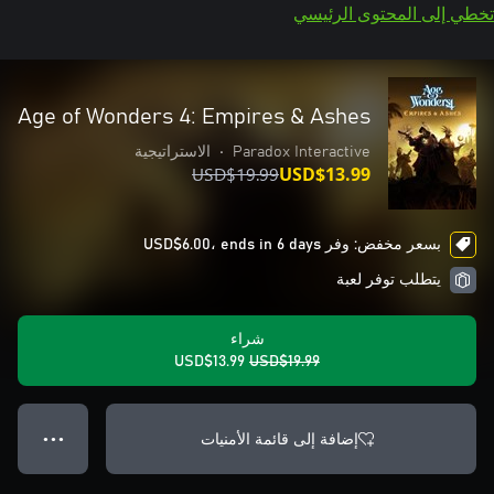
تخطي إلى المحتوى الرئيسي
Age of Wonders 4: Empires & Ashes
Paradox Interactive
•
الاستراتيجية
USD$19.99
USD$13.99
بسعر مخفض: وفر USD$6.00، ends in 6 days
يتطلب توفر لعبة
شراء
USD$13.99
USD$19.99
إضافة إلى قائمة الأمنيات
● ● ●