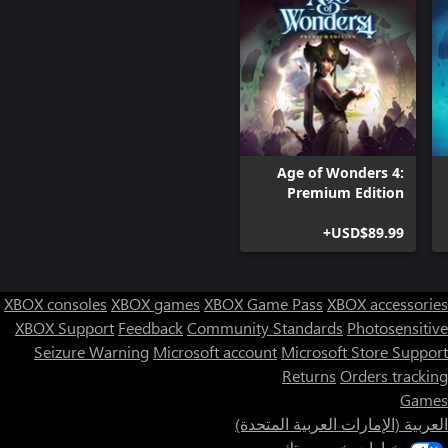
Age of Wonders 4:
Premium Edition
USD$89.99+
XBOX consoles
XBOX games
XBOX Game Pass
XBOX accessories
XBOX Support
Feedback
Community Standards
Photosensitive
Seizure Warning
Microsoft account
Microsoft Store Support
Returns
Orders tracking
Games
العربية (الإمارات العربية المتحدة)
خيارات خصوصيتك