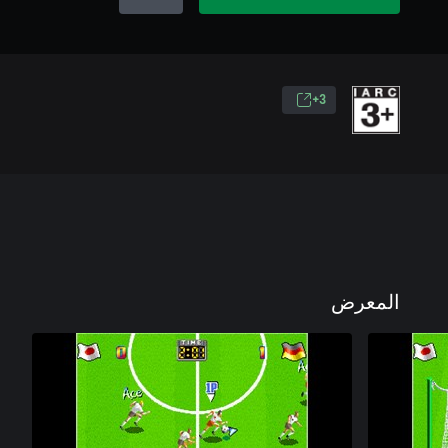
3+
المعرض