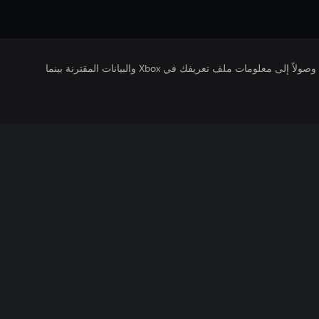
يتلقى ناشرو الألعاب التي تقوم بتشغيلها وصولاً إلى معلومات ملف تعريفك في Xbox والبيانات المقترنة بينما