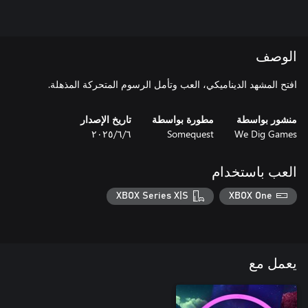
الوصف
افتح المشهد الديناميكي، العب وتأمل الرسوم المتحركة المذهلة.
منشور بواسطة
مطورة بواسطة
تاريخ الإصدار
We Dig Games
Somequest
٦‏/٦‏/٢٠٢٥
العب باستخدام
XBOX Series X|S
XBOX One
يعمل مع