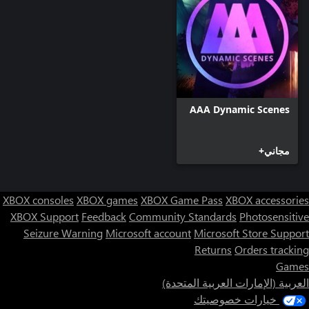
AAA Dynamic Scenes
مجاني+
XBOX consoles
XBOX games
XBOX Game Pass
XBOX accessories
XBOX Support
Feedback
Community Standards
Photosensitive
Seizure Warning
Microsoft account
Microsoft Store Support
Returns
Orders tracking
Games
العربية (الإمارات العربية المتحدة)
خيارات خصوصيتك