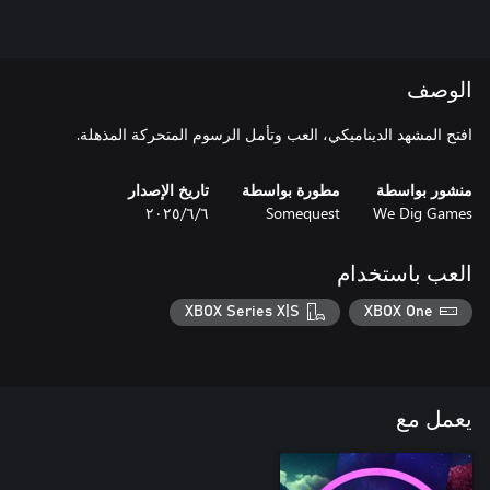
الوصف
افتح المشهد الديناميكي، العب وتأمل الرسوم المتحركة المذهلة.
منشور بواسطة
مطورة بواسطة
تاريخ الإصدار
We Dig Games
Somequest
٦‏/٦‏/٢٠٢٥
العب باستخدام
XBOX Series X|S
XBOX One
يعمل مع