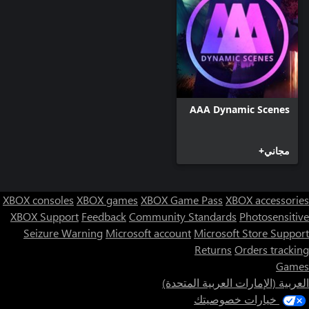
AAA Dynamic Scenes
مجاني+
XBOX consoles
XBOX games
XBOX Game Pass
XBOX accessories
XBOX Support
Feedback
Community Standards
Photosensitive
Seizure Warning
Microsoft account
Microsoft Store Support
Returns
Orders tracking
Games
العربية (الإمارات العربية المتحدة)
خيارات خصوصيتك