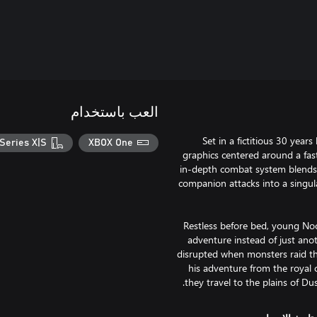
العب باستخدام
Set in a fictitious 30 yea
Series X|S
XBOX One
graphics centered around a fa
in-depth combat system blends
companion attacks into a singul
Restless before bed, young Noctis
adventure instead of just ano
disrupted when monsters raid th
his adventure from the royal c
they travel to the plains of D