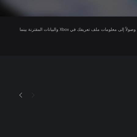
يتلقى ناشرو الألعاب التي تقوم بتشغيلها وصولاً إلى معلومات ملف تعريفك في Xbox والبيانات المقترنة بينما