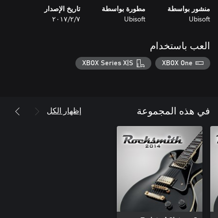
منشور بواسطة
مطورة بواسطة
تاريخ الإصدار
Ubisoft
Ubisoft
٧‏/٢‏/٢٠١٧
العب باستخدام
XBOX Series X|S
XBOX One
إظهار الكل
في هذه المجموعة