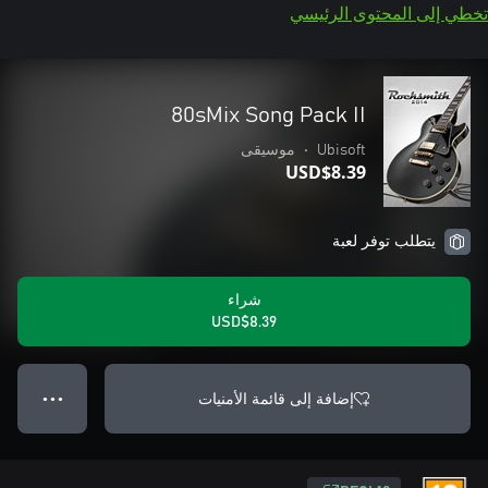
تخطي إلى المحتوى الرئيسي
80sMix Song Pack II
Ubisoft
•
موسيقى
USD$8.39
يتطلب توفر لعبة
شراء
USD$8.39
إضافة إلى قائمة الأمنيات
● ● ●