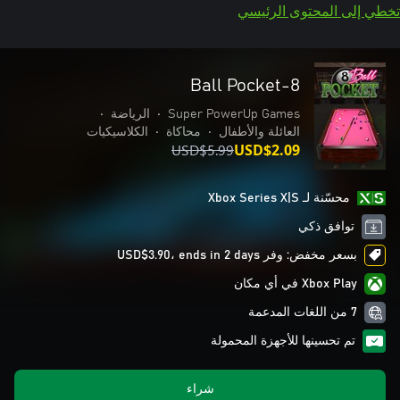
تخطي إلى المحتوى الرئيسي
8-Ball Pocket
Super PowerUp Games
•
الرياضة
•
العائلة والأطفال
•
محاكاة
•
الكلاسيكيات
USD$5.99
USD$2.09
محسّنة لـ Xbox Series X|S
توافق ذكي
بسعر مخفض: وفر USD$3.90، ends in 2 days
Xbox Play في أي مكان
7 من اللغات المدعمة
تم تحسينها للأجهزة المحمولة
شراء