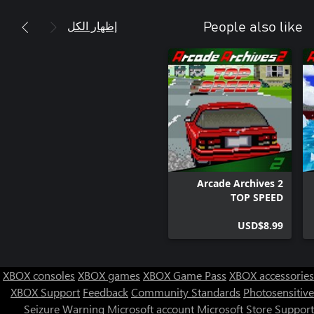
إظهار الكل
People also like
Arcade Archives 2
TOP SPEED
USD$8.99
XBOX consoles
XBOX games
XBOX Game Pass
XBOX accessories
XBOX Support
Feedback
Community Standards
Photosensitive
Seizure Warning
Microsoft account
Microsoft Store Support