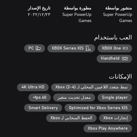
منشور بواسطة
مطورة بواسطة
تاريخ الإصدار
Super PowerUp
Super PowerUp
٢٣‏/١٢‏/٢٠٢٢
Games
Games
العب باستخدام
PC
XBOX Series X|S
XBOX One
Handheld
الإمكانات
نمط متعدد اللاعبين المحلي لـ Xbox (2-4)
4K Ultra HD
Single player
معدل تحديث متغير
60 fps+
Smart Delivery
Optimized for Xbox Series X|S
إنجازات Xbox
الحفظ السحابي لـ Xbox
Xbox Play Anywhere