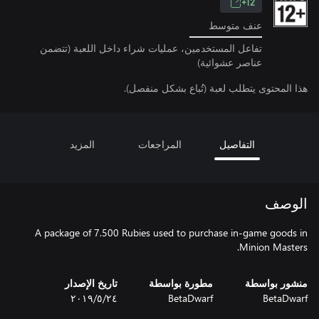
12+
عنف متوسط
تفاعل المستخدمين، عمليات شراء داخل اللعبة (تتضمن
عناصر عشوائية)
هذا المحتوى يتطلب لعبة (تُباع بشكل منفصل).
التفاصيل
المراجعات
المزيد
الوصف
A package of 7.500 Rubies used to purchase in-game goods in
Minion Masters.
منشور بواسطة
مطورة بواسطة
تاريخ الإصدار
BetaDwarf
BetaDwarf
٢٤‏/٥‏/٢٠١٩