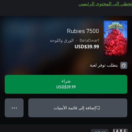
تخطي إلى المحتوى الرئيسي
7500 Rubies
BetaDwarf
•
الورق واللوحة
USD$39.99
يتطلب توفر لعبة
شراء
USD$39.99
إضافة إلى قائمة الأمنيات
● ● ●