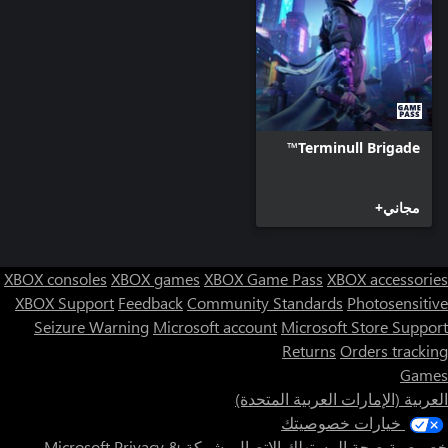
Terminull Brigade™
مجاني+
XBOX consoles
XBOX games
XBOX Game Pass
XBOX accessories
XBOX Support
Feedback
Community Standards
Photosensitive
Seizure Warning
Microsoft account
Microsoft Store Support
Returns
Orders tracking
Games
العربية (الإمارات العربية المتحدة)
خيارات خصوصيتك
خصوصية صحة المستهلك
الاتصال بشركة Microsoft
Privacy &