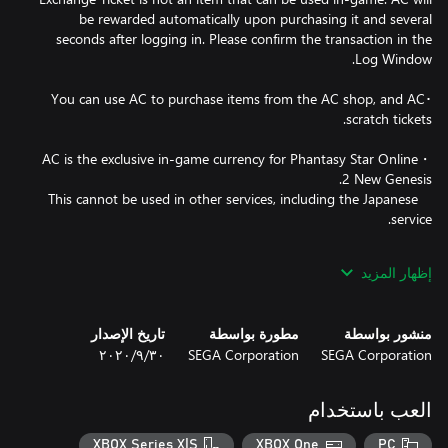
be rewarded automatically upon purchasing it and several
seconds after logging in. Please confirm the transaction in the
･You can use AC to purchase items from the AC shop, and AC
・AC is the exclusive in-game currency for Phantasy Star Online
This cannot be used in other services, including the Japanese
・Phantasy Star Online 2 New Genesis is required in order to use
إظهار المزيد
منشور بواسطة
مطورة بواسطة
تاريخ الإصدار
・Please note that AC redeemed with this voucher cannot be
SEGA Corporation
SEGA Corporation
٣٠‏/٩‏/٢٠٢٠
used for the PS4 version.
العب باستخدام
XBOX Series X|S
XBOX One
PC