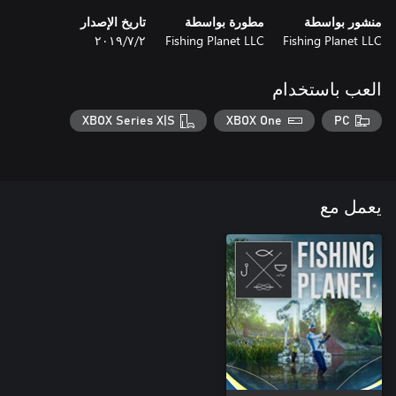
منشور بواسطة
مطورة بواسطة
تاريخ الإصدار
Fishing Planet LLC
Fishing Planet LLC
٢‏/٧‏/٢٠١٩
العب باستخدام
XBOX Series X|S
XBOX One
PC
يعمل مع