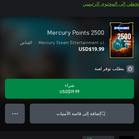
تخطي إلى المحتوى الرئيسي
2500 Mercury Points
Mercury Steam Entertainment s.l
•
القناص
USD$19.99
يتطلب توفر لعبة
شراء
USD$19.99
إضافة إلى قائمة الأمنيات
● ● ●