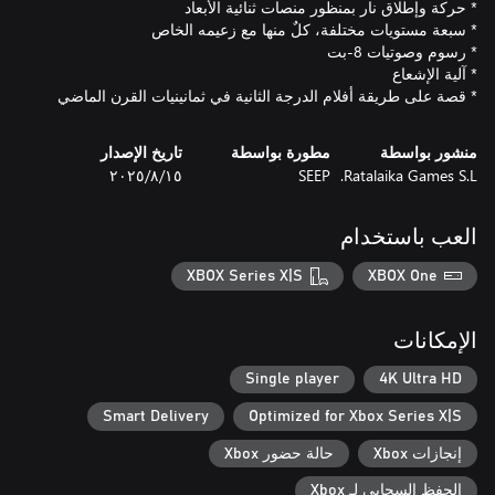
* قصة على طريقة أفلام الدرجة الثانية في ثمانينيات القرن الماضي
منشور بواسطة
مطورة بواسطة
تاريخ الإصدار
Ratalaika Games S.L.
SEEP
١٥‏/٨‏/٢٠٢٥
العب باستخدام
XBOX Series X|S
XBOX One
الإمكانات
Single player
4K Ultra HD
Smart Delivery
Optimized for Xbox Series X|S
إنجازات Xbox
حالة حضور Xbox
الحفظ السحابي لـ Xbox