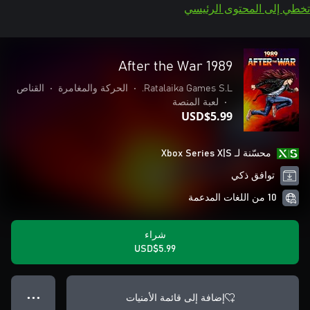
تخطي إلى المحتوى الرئيسي
1989 After the War
Ratalaika Games S.L.
•
الحركة والمغامرة
•
القناص
•
لعبة المنصة
USD$5.99
محسّنة لـ Xbox Series X|S
توافق ذكي
10 من اللغات المدعمة
شراء
USD$5.99
إضافة إلى قائمة الأمنيات
● ● ●