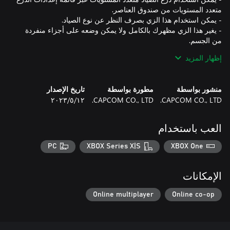
- يغير هذا الزي مظهرك بالكامل ولا يمكن وضعه على أجزاء منفردة
- قد تختلف بعض عناصر هذا الزي عن النسخة التي ترتديها الشخصية
إظهار المزيد
- الدرع متعدد المستويات هو "هيئة" تغير مظهر الشخصية من دون
منشور بواسطة
مطورة بواسطة
تاريخ الإصدار
CAPCOM CO., LTD.
CAPCOM CO., LTD.
١٢‏/٥‏/٢٠٢٣
ملاحظة: هذا المحتوى متاح أيضًا كجزء من حزمة واحدة أو أكثر. يُرجى
تفقّد عمليات شرائك السابقة لتجنب الحصول على عناصر مكررة.
العب باستخدام
PC
XBOX Series X|S
XBOX One
الإمكانات
Online multiplayer
Online co-op