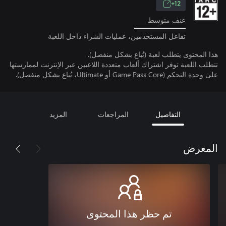
12+
عنف متوسط
تفاعل المستخدمين، عمليات الشراء داخل اللعبة
هذا المحتوى يتطلب لعبة (تُباع بشكل منفصل).
تتطلب اللعبة توفر اشتراك ألعاب متعددة اللاعبين عبر الإنترنت لممارستها
على وحدة التحكم (Game Pass Core أو Ultimate، يُباع بشكل منفصل).
التفاصيل
المراجعات
المزيد
المعرض
تم حظر هذا المحتوى