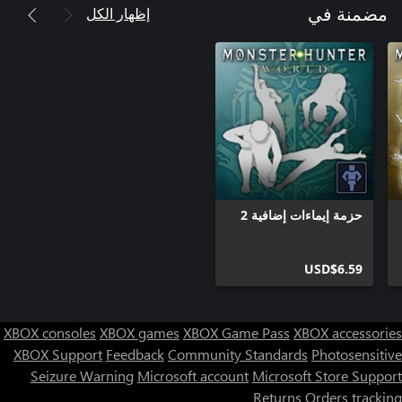
إظهار الكل
مضمنة في
حزمة إيماءات إضافية 2
USD$6.59
XBOX consoles
XBOX games
XBOX Game Pass
XBOX accessories
XBOX Support
Feedback
Community Standards
Photosensitive
Seizure Warning
Microsoft account
Microsoft Store Support
Returns
Orders tracking