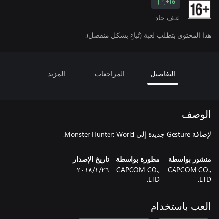
16+
عنف حاد
هذا المحتوى يتطلب لعبة (تُباع بشكل منفصل).
التفاصيل
المراجعات
المزيد
الوصف
لإضافة Gesture جديدة إلى Monster Hunter: World.
منشور بواسطة
مطورة بواسطة
تاريخ الإصدار
CAPCOM CO.,
CAPCOM CO.,
٢٦‏/١‏/٢٠١٨
LTD.
LTD.
العب باستخدام