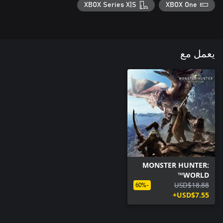
XBOX Series X|S
XBOX One
يعمل مع
MONSTER HUNTER:
WORLD™
USD$18.88
-60%
USD$7.55+