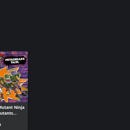
Mutant Ninja
Mutants
ed - 金屬頭包
0