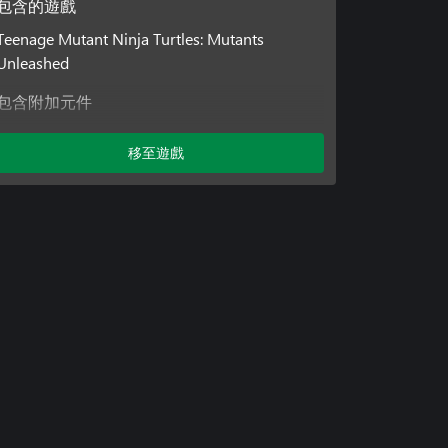
包含的遊戲
Teenage Mutant Ninja Turtles: Mutants
Unleashed
包含附加元件
Teenage Mutant Ninja Turtles: Mutants
移至遊戲
Unleashed - 季票