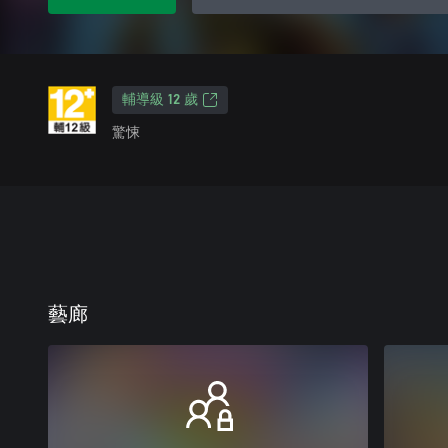
輔導級 12 歲
驚悚
藝廊