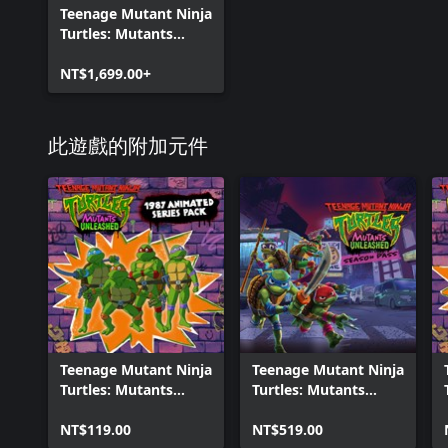
Teenage Mutant Ninja
Turtles: Mutants
Unleashed - 數位豪華
版
NT$1,699.00+
此遊戲的附加元件
Teenage Mutant Ninja
Teenage Mutant Ninja
Turtles: Mutants
Turtles: Mutants
Unleashed - 1987年動
Unleashed - 季票
畫系列包
NT$119.00
NT$519.00