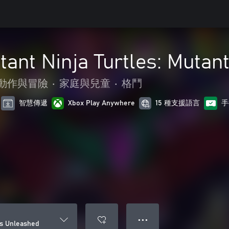
ant Ninja Turtles: Mutan
動作與冒險
•
家庭與兒童
•
格鬥
智慧傳遞
Xbox Play Anywhere
15 種支援語言
手
● ● ●
ts Unleashed