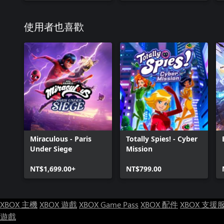
使用者也喜歡
Miraculous - Paris
Totally Spies! - Cyber
Under Siege
Mission
NT$1,699.00+
NT$799.00
XBOX 主機
XBOX 遊戲
XBOX Game Pass
XBOX 配件
XBOX 支援
遊戲