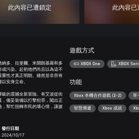
此內容已遭鎖定
此內容已
遊戲方式
奧納多、拉斐爾、米開朗基羅和多
XBOX One
XBOX Seri
形成污染。起初他們尚且以為這不
嚴重性才真正明朗。雖然並非所有
難以安身立命。
功能
彈級的震撼全新冒險。有艾波從街
Xbox 本機合作遊戲 (2-2)
單
翼，備妥裝備以打擊犯罪，闖出正
險，幫忙扭轉市民的壞心情，讓披
智慧傳遞
Xbox 成就
X
發行日期
2024/10/17