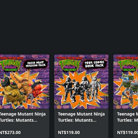
Teenage Mutant Ninja
Teenage Mutant Ninja
Teenage 
Turtles: Mutants
Turtles: Mutants
Turtles: 
Unleashed - 新血輪任
Unleashed - 1984年漫
Unleash
務包
NT$273.00
畫書包
NT$119.00
NT$119.0