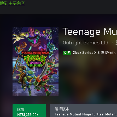
跳到主要內容
Teenage Mut
Outright Games Ltd.
•
Xbox Series X|S 專屬強化
選擇版本
購買
Teenage Mutant Ninja Turtles: Mutan
NT$1,359.00+