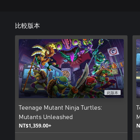
比較版本
此版本
Teenage Mutant Ninja Turtles:
T
Mutants Unleashed
M
NT$1,359.00+
N