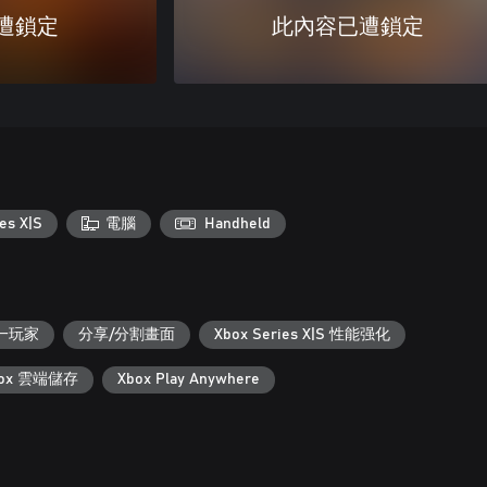
遭鎖定
此內容已遭鎖定
es X|S
電腦
Handheld
一玩家
分享/分割畫面
Xbox Series X|S 性能强化
box 雲端儲存
Xbox Play Anywhere