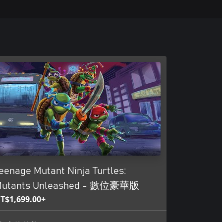
eenage Mutant Ninja Turtles:
utants Unleashed - 數位豪華版
T$1,699.00+