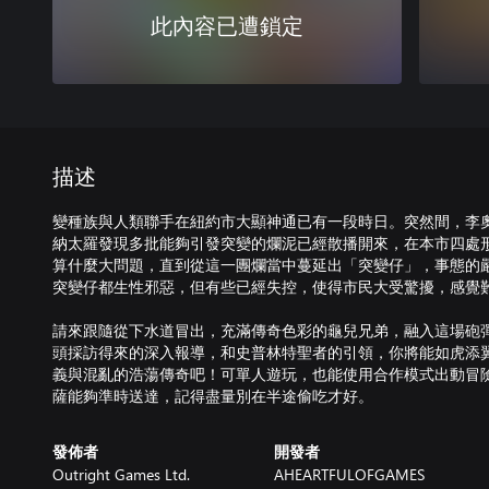
此內容已遭鎖定
描述
變種族與人類聯手在紐約市大顯神通已有一段時日。突然間，李
納太羅發現多批能夠引發突變的爛泥已經散播開來，在本市四處
算什麼大問題，直到從這一團爛當中蔓延出「突變仔」，事態的
突變仔都生性邪惡，但有些已經失控，使得市民大受驚擾，感覺
請來跟隨從下水道冒出，充滿傳奇色彩的龜兒兄弟，融入這場砲
頭採訪得來的深入報導，和史普林特聖者的引領，你將能如虎添
義與混亂的浩蕩傳奇吧！可單人遊玩，也能使用合作模式出動冒
薩能夠準時送達，記得盡量別在半途偷吃才好。
發佈者
開發者
Outright Games Ltd.
AHEARTFULOFGAMES