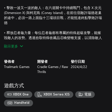
• 擊敗一波又一波的敵人：在六道關卡中持續戰鬥，包含 X 次元
(Dimension X) 與柯尼島 (Coney Island)，在前往宿敵許瑞德老巢
的途中，必須一路上面臨十三場頭目戰，才能抵達終點擊敗許瑞
德
• 釋放忍者龜力量：每位忍者龜都有專屬的特殊超級攻擊，能摧
毀敵人的攻勢。透過拾取特殊收藏品召喚變種支援，以清除敵人
顯示更多
• 本機合作模式：與好友透過四人本機合作模式進行遊玩
發佈者
開發者
發行日期
Trailmark Games
Cradle Games / Raw
2024/4/22
Thrills
遊戲方式
XBOX One
XBOX Series X|S
電腦
Handheld