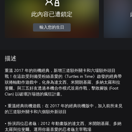
此內容已遭鎖定
輸入您的生日
描述
重溫 2017 年的街機經典，新增三道額外關卡和六場額外頭目
戰！在這款受到備受粉絲喜愛的《Turtles in Time》啟發的經典帶
狀捲軸動作遊戲中，化身為達文西、米開朗基羅、多納太羅和拉
斐爾。與三五好友透過本機合作模式並肩作戰，擊敗腳族 (Foot
Clan) 以破壞許瑞德的瘋狂計畫。
• 重溫經典街機遊戲：在 2017 年的經典街機版中，加入前所未見
的三道額外關卡和六個額外新頭目
• 扮演四位忍者龜：2012 年動畫版的達文西、米開朗基羅、多納
太羅與拉斐爾。運用你最喜愛的忍者龜主宰戰場